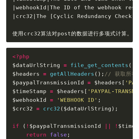
|webhookId|The ID of the webhook reso
|crc32|The [Cyclic Redundancy Check (
使用crc32算法对post的数据进行多项式计算。
<?php
$dataUrlString 
=
file_get_contents
(
'p
$headers 
=
getAllHeaders
();
// 获取所有h
$paypalTransmissionId 
=
 $headers[
'PAY
$timeStamp 
=
 $headers[
'PAYPAL-TRANSMI
$webhookId 
=
'WEBHOOK ID'
;
$crc32 
=
crc32
($dataUrlString);
if
 (
!
$paypalTransmissionId 
||
!
$timeS
return
false
;