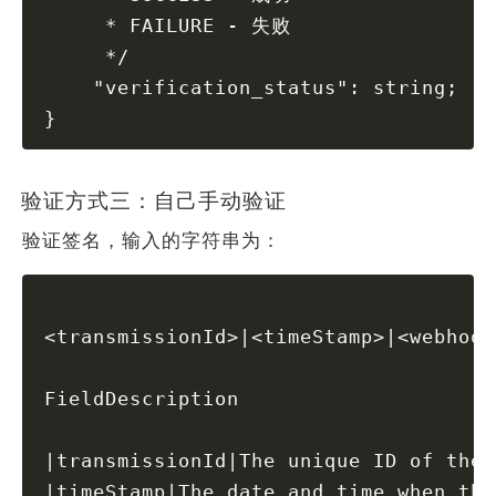
     * 时间，可从header信息的PAYPAL-TRAN
     * FAILURE - 失败
     */
     */
    "transmission_time": string;
    "verification_status": string;
    /**
}
     * Webhook ID，即webhook配置的ID
     */
    "webhook_id": string;
验证方式三：自己手动验证
    /**
验证签名，输入的字符串为：
     * webhook事件
     */
    "webhook_event": string;
<transmissionId>|<timeStamp>|<webhook
}
FieldDescription
|transmissionId|The unique ID of the 
|timeStamp|The date and time when the