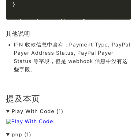
}
$sigString 
=
"{
$paypalTransmissionId
}
其他说明
// 通过PAYPAL-CERT-URL头信息去拿公钥
IPN 收款信息中含有：Payment Type, PayPal
$publicKey 
=
openssl_pkey_get_public
(
Payer Address Status, PayPal Payer
$details 
=
openssl_pkey_get_details
($
Status 等字段，但是 webhook 信息中没有这
$verifyResult 
=
openssl_verify
($sigSt
些字段。
if
 ($verifyResult 
===
1
) {
// 验证成功
} 
else
 {
// 验证失败
}
Play With Code (1)
function
getAllHeaders
()
:
array
{
php (1)