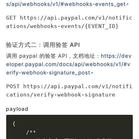
s/api/webhooks/v1/#webhooks-events_get
GET https://api.paypal.com/v1/notific
ations/webhooks-events/{EVENT_ID}
验证方式二：调用验签 API
调用 paypal 的验签 API，文档地址：
https://dev
eloper.paypal.com/docs/api/webhooks/v1/#v
erify-webhook-signature_post
POST https://api.paypal.com/v1/notifi
cations/verify-webhook-signature
payload
{
    /**